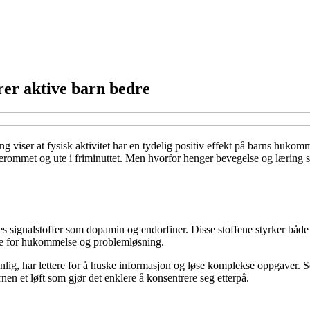
er aktive barn bedre
ng viser at fysisk aktivitet har en tydelig positiv effekt på barns huko
sserommet og ute i friminuttet. Men hvorfor henger bevegelse og læring
igjøres signalstoffer som dopamin og endorfiner. Disse stoffene styrker
ige for hukommelse og problemløsning.
nlig, har lettere for å huske informasjon og løse komplekse oppgaver. Sel
nen et løft som gjør det enklere å konsentrere seg etterpå.