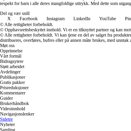
respekt for barn i alle deres mangfoldige uttrykk. Med dette som utgangsp
Del og vær snill
X
Facebook
Instagram
LinkedIn
YouTube
Pin
© Alle rettigheter forbeholdt.
© Opphavsrettsbeskyttet innhold. Vi er en tilknyttet partner og kan motta
© Alle rettigheter forbeholdt. Vi kan tjene en del av salget fra produk
distribueres, overføres, bufres eller på annen måte brukes, med unntak av
Møt oss
Opprinnelse
Vårt formål
Bidragsytere
Støtt arbeidet
Avdelinger
Publikasjoner
Gratis pakker
Prisreduksjoner
Kommentarer
Guider
Brukerhåndbok
Videoinnhold
Navigasjonslenker
Sidetre
Nyheter
Samling