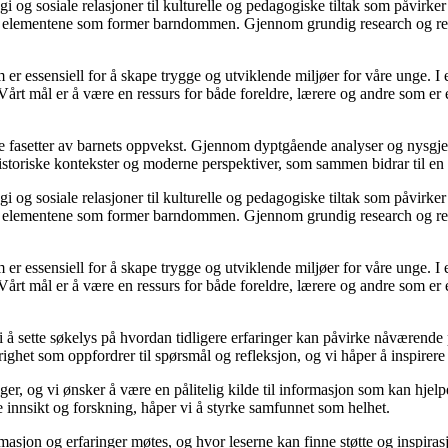
ologi og sosiale relasjoner til kulturelle og pedagogiske tiltak som påvir
elementene som former barndommen. Gjennom grundig research og refleks
er essensiell for å skape trygge og utviklende miljøer for våre unge. I e
Vårt mål er å være en ressurs for både foreldre, lærere og andre som er e
 fasetter av barnets oppvekst. Gjennom dyptgående analyser og nysgjerr
historiske kontekster og moderne perspektiver, som sammen bidrar til en
ologi og sosiale relasjoner til kulturelle og pedagogiske tiltak som påvir
elementene som former barndommen. Gjennom grundig research og refleks
er essensiell for å skape trygge og utviklende miljøer for våre unge. I e
Vårt mål er å være en ressurs for både foreldre, lærere og andre som er e
i å sette søkelys på hvordan tidligere erfaringer kan påvirke nåværende 
ighet som oppfordrer til spørsmål og refleksjon, og vi håper å inspirere l
ger, og vi ønsker å være en pålitelig kilde til informasjon som kan hj
 innsikt og forskning, håper vi å styrke samfunnet som helhet.
asjon og erfaringer møtes, og hvor leserne kan finne støtte og inspira