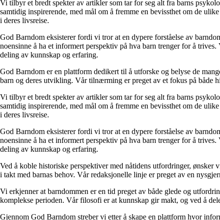
Vi tilbyr et bredt spekter av artikler som tar for seg alt fra barns psyk
samtidig inspirerende, med mål om å fremme en bevissthet om de ulike 
i deres livsreise.
God Barndom eksisterer fordi vi tror at en dypere forståelse av barndom 
noensinne å ha et informert perspektiv på hva barn trenger for å trives. 
deling av kunnskap og erfaring.
God Barndom er en plattform dedikert til å utforske og belyse de mange
barn og deres utvikling. Vår tilnærming er preget av et fokus på både 
Vi tilbyr et bredt spekter av artikler som tar for seg alt fra barns psyk
samtidig inspirerende, med mål om å fremme en bevissthet om de ulike 
i deres livsreise.
God Barndom eksisterer fordi vi tror at en dypere forståelse av barndom 
noensinne å ha et informert perspektiv på hva barn trenger for å trives. 
deling av kunnskap og erfaring.
Ved å koble historiske perspektiver med nåtidens utfordringer, ønsker v
i takt med barnas behov. Vår redaksjonelle linje er preget av en nysgjerr
Vi erkjenner at barndommen er en tid preget av både glede og utfordrin
komplekse perioden. Vår filosofi er at kunnskap gir makt, og ved å dele
Gjennom God Barndom streber vi etter å skape en plattform hvor inform