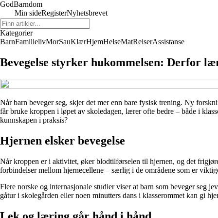
God
Barndom
Min side
Register
Nyhetsbrevet
Kategorier
Barn
Familieliv
Mor
Sau
Klær
Hjem
Helse
Mat
Reiser
Assistanse
Bevegelse styrker hukommelsen: Derfor lær
Når barn beveger seg, skjer det mer enn bare fysisk trening. Ny forskni
får bruke kroppen i løpet av skoledagen, lærer ofte bedre – både i kla
kunnskapen i praksis?
Hjernen elsker bevegelse
Når kroppen er i aktivitet, øker blodtilførselen til hjernen, og det fr
forbindelser mellom hjernecellene – særlig i de områdene som er vikt
Flere norske og internasjonale studier viser at barn som beveger seg jev
gåtur i skolegården eller noen minutters dans i klasserommet kan gi hjer
Lek og læring går hånd i hånd