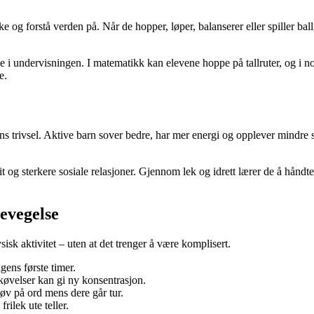
ke og forstå verden på. Når de hopper, løper, balanserer eller spiller ba
e i undervisningen. I matematikk kan elevene hoppe på tallruter, og i n
e.
arns trivsel. Aktive barn sover bedre, har mer energi og opplever mindre s
lit og sterkere sosiale relasjoner. Gjennom lek og idrett lærer de å håndt
bevegelse
sk aktivitet – uten at det trenger å være komplisert.
agens første timer.
køvelser kan gi ny konsentrasjon.
 øv på ord mens dere går tur.
frilek ute teller.