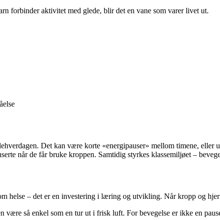
n forbinder aktivitet med glede, blir det en vane som varer livet ut.
åelse
i skolehverdagen. Det kan være korte «energipauser» mellom timene, elle
userte når de får bruke kroppen. Samtidig styrkes klassemiljøet – bevegel
om helse – det er en investering i læring og utvikling. Når kropp og hj
 være så enkel som en tur ut i frisk luft. For bevegelse er ikke en pause