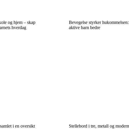
ole og hjem – skap
Bevegelse styrker hukommelsen:
rnets hverdag
aktive barn bedre
amlet i en oversikt
Stellebord i tre, metall og moder