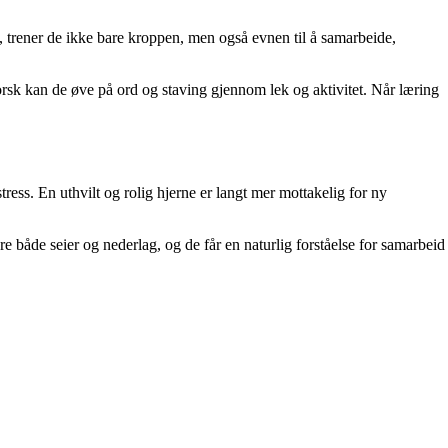
ll, trener de ikke bare kroppen, men også evnen til å samarbeide,
orsk kan de øve på ord og staving gjennom lek og aktivitet. Når læring
tress. En uthvilt og rolig hjerne er langt mer mottakelig for ny
ere både seier og nederlag, og de får en naturlig forståelse for samarbeid