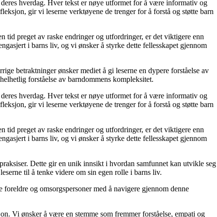
ker deres hverdag. Hver tekst er nøye utformet for å være informativ og
jon, gir vi leserne verktøyene de trenger for å forstå og støtte barn
n tid preget av raske endringer og utfordringer, er det viktigere enn
ngasjert i barns liv, og vi ønsker å styrke dette fellesskapet gjennom
ige betraktninger ønsker mediet å gi leserne en dypere forståelse av
 helhetlig forståelse av barndommens kompleksitet.
ker deres hverdag. Hver tekst er nøye utformet for å være informativ og
jon, gir vi leserne verktøyene de trenger for å forstå og støtte barn
n tid preget av raske endringer og utfordringer, er det viktigere enn
ngasjert i barns liv, og vi ønsker å styrke dette fellesskapet gjennom
praksiser. Dette gir en unik innsikt i hvordan samfunnet kan utvikle seg
eserne til å tenke videre om sin egen rolle i barns liv.
elpe foreldre og omsorgspersoner med å navigere gjennom denne
sjon. Vi ønsker å være en stemme som fremmer forståelse, empati og