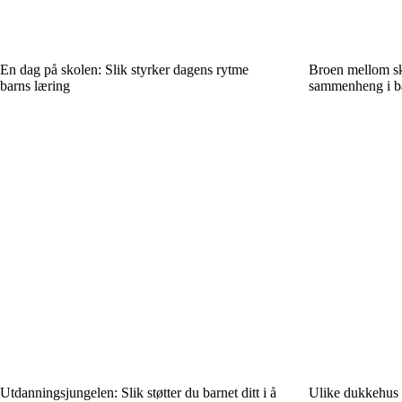
En dag på skolen: Slik styrker dagens rytme
Broen mellom sk
barns læring
sammenheng i ba
Utdanningsjungelen: Slik støtter du barnet ditt i å
Ulike dukkehus s