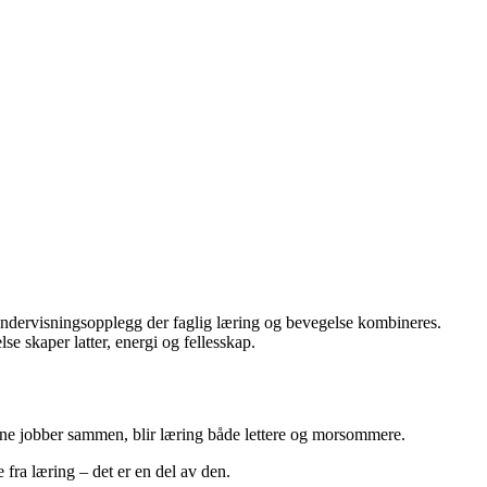
r undervisningsopplegg der faglig læring og bevegelse kombineres.
se skaper latter, energi og fellesskap.
erne jobber sammen, blir læring både lettere og morsommere.
 fra læring – det er en del av den.