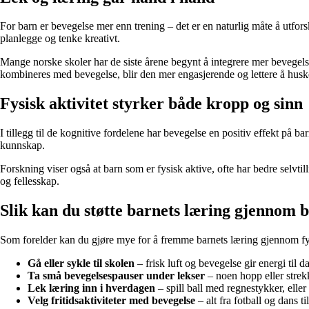
For barn er bevegelse mer enn trening – det er en naturlig måte å utfors
planlegge og tenke kreativt.
Mange norske skoler har de siste årene begynt å integrere mer bevegels
kombineres med bevegelse, blir den mer engasjerende og lettere å husk
Fysisk aktivitet styrker både kropp og sinn
I tillegg til de kognitive fordelene har bevegelse en positiv effekt på b
kunnskap.
Forskning viser også at barn som er fysisk aktive, ofte har bedre selvtil
og fellesskap.
Slik kan du støtte barnets læring gjennom 
Som forelder kan du gjøre mye for å fremme barnets læring gjennom fysi
Gå eller sykle til skolen
– frisk luft og bevegelse gir energi til d
Ta små bevegelsespauser under lekser
– noen hopp eller strek
Lek læring inn i hverdagen
– spill ball med regnestykker, eller
Velg fritidsaktiviteter med bevegelse
– alt fra fotball og dans til 