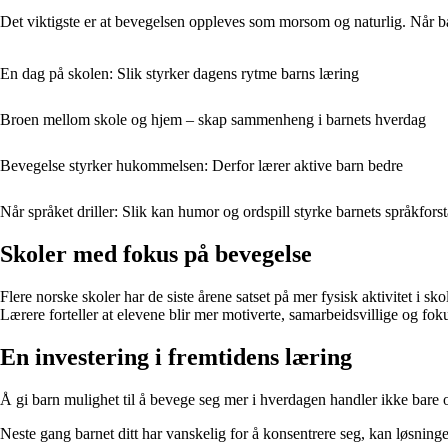
Det viktigste er at bevegelsen oppleves som morsom og naturlig. Når bar
En dag på skolen: Slik styrker dagens rytme barns læring
Broen mellom skole og hjem – skap sammenheng i barnets hverdag
Bevegelse styrker hukommelsen: Derfor lærer aktive barn bedre
Når språket driller: Slik kan humor og ordspill styrke barnets språkforst
Skoler med fokus på bevegelse
Flere norske skoler har de siste årene satset på mer fysisk aktivitet 
Lærere forteller at elevene blir mer motiverte, samarbeidsvillige og fok
En investering i fremtidens læring
Å gi barn mulighet til å bevege seg mer i hverdagen handler ikke bare 
Neste gang barnet ditt har vanskelig for å konsentrere seg, kan løsningen