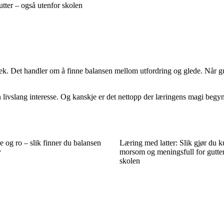
tter – også utenfor skolen
l lek. Det handler om å finne balansen mellom utfordring og glede. Når 
en livslang interesse. Og kanskje er det nettopp der læringens magi begy
 og ro – slik finner du balansen
Læring med latter: Slik gjør du 
v
morsom og meningsfull for gutter
skolen