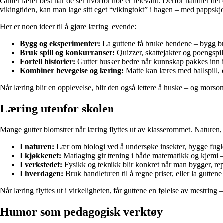
Gutter lærer best når de ser hvorfor noe er relevant. Derfor handler det 
vikingtiden, kan man lage sitt eget “vikingtokt” i hagen – med pappsk
Her er noen ideer til å gjøre læring levende:
Bygg og eksperimenter:
La guttene få bruke hendene – bygg broe
Bruk spill og konkurranser:
Quizzer, skattejakter og poengspi
Fortell historier:
Gutter husker bedre når kunnskap pakkes inn i 
Kombiner bevegelse og læring:
Matte kan læres med ballspill, 
Når læring blir en opplevelse, blir den også lettere å huske – og morso
Læring utenfor skolen
Mange gutter blomstrer når læring flyttes ut av klasserommet. Naturen
I naturen:
Lær om biologi ved å undersøke insekter, bygge fugle
I kjøkkenet:
Matlaging gir trening i både matematikk og kjemi –
I verkstedet:
Fysikk og teknikk blir konkret når man bygger, repa
I hverdagen:
Bruk handleturen til å regne priser, eller la gutten
Når læring flyttes ut i virkeligheten, får guttene en følelse av mestring – 
Humor som pedagogisk verktøy