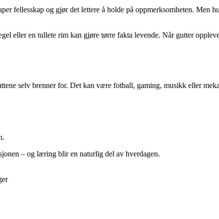
per fellesskap og gjør det lettere å holde på oppmerksomheten. Men 
 eller en tullete rim kan gjøre tørre fakta levende. Når gutter opplever 
guttene selv brenner for. Det kan være fotball, gaming, musikk eller mek
n.
asjonen – og læring blir en naturlig del av hverdagen.
ger