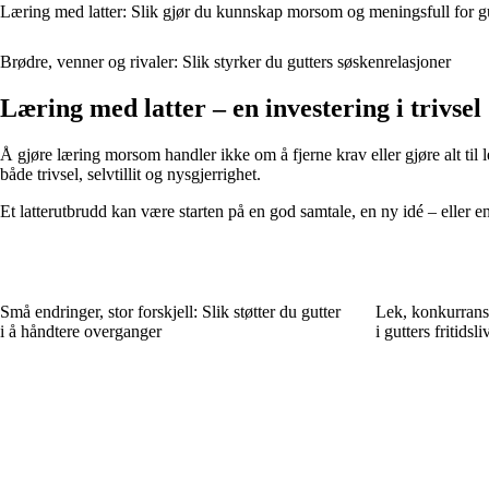
Læring med latter: Slik gjør du kunnskap morsom og meningsfull for gu
Brødre, venner og rivaler: Slik styrker du gutters søskenrelasjoner
Læring med latter – en investering i trivsel
Å gjøre læring morsom handler ikke om å fjerne krav eller gjøre alt ti
både trivsel, selvtillit og nysgjerrighet.
Et latterutbrudd kan være starten på en god samtale, en ny idé – eller 
Små endringer, stor forskjell: Slik støtter du gutter
Lek, konkurranse
i å håndtere overganger
i gutters fritidsli