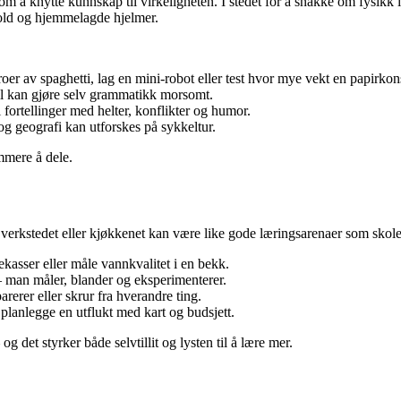
om å knytte kunnskap til virkeligheten. I stedet for å snakke om fysikk i
jold og hjemmelagde hjelmer.
r av spaghetti, lag en mini-robot eller test hvor mye vekt en papirkons
ll kan gjøre selv grammatikk morsomt.
fortellinger med helter, konflikter og humor.
og geografi kan utforskes på sykkeltur.
mmere å dele.
, verkstedet eller kjøkkenet kan være like gode læringsarenaer som sko
kasser eller måle vannkvalitet i en bekk.
 man måler, blander og eksperimenterer.
rerer eller skrur fra hverandre ting.
e planlegge en utflukt med kart og budsjett.
og det styrker både selvtillit og lysten til å lære mer.