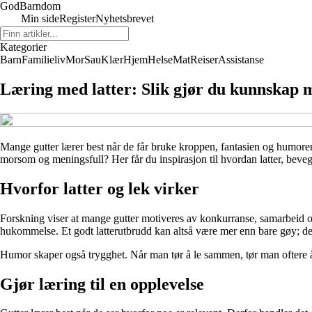
God
Barndom
Min side
Register
Nyhetsbrevet
Kategorier
Barn
Familieliv
Mor
Sau
Klær
Hjem
Helse
Mat
Reiser
Assistanse
Læring med latter: Slik gjør du kunnskap m
Mange gutter lærer best når de får bruke kroppen, fantasien og humoren
morsom og meningsfull? Her får du inspirasjon til hvordan latter, bevege
Hvorfor latter og lek virker
Forskning viser at mange gutter motiveres av konkurranse, samarbeid o
hukommelse. Et godt latterutbrudd kan altså være mer enn bare gøy; det 
Humor skaper også trygghet. Når man tør å le sammen, tør man oftere å 
Gjør læring til en opplevelse