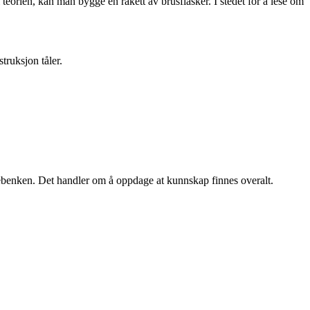
 teorien, kan man bygge en rakett av brusflasker. I stedet for å lese om
truksjon tåler.
lebenken. Det handler om å oppdage at kunnskap finnes overalt.