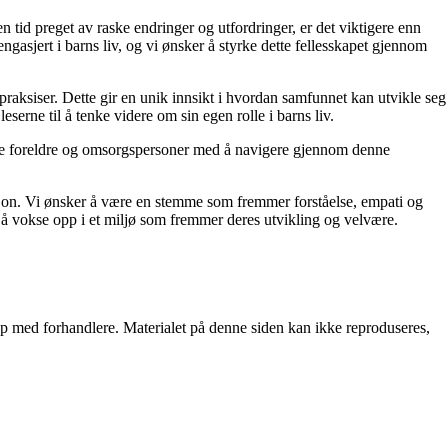
n tid preget av raske endringer og utfordringer, er det viktigere enn
ngasjert i barns liv, og vi ønsker å styrke dette fellesskapet gjennom
praksiser. Dette gir en unik innsikt i hvordan samfunnet kan utvikle seg
eserne til å tenke videre om sin egen rolle i barns liv.
elpe foreldre og omsorgspersoner med å navigere gjennom denne
sjon. Vi ønsker å være en stemme som fremmer forståelse, empati og
il å vokse opp i et miljø som fremmer deres utvikling og velvære.
skap med forhandlere. Materialet på denne siden kan ikke reproduseres,