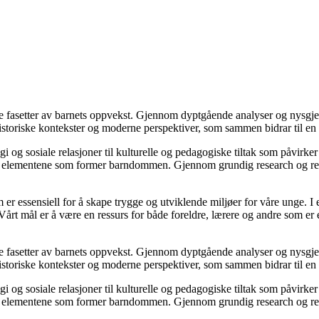
 fasetter av barnets oppvekst. Gjennom dyptgående analyser og nysgjerr
historiske kontekster og moderne perspektiver, som sammen bidrar til en
ologi og sosiale relasjoner til kulturelle og pedagogiske tiltak som påvir
elementene som former barndommen. Gjennom grundig research og refleks
er essensiell for å skape trygge og utviklende miljøer for våre unge. I e
Vårt mål er å være en ressurs for både foreldre, lærere og andre som er e
 fasetter av barnets oppvekst. Gjennom dyptgående analyser og nysgjerr
historiske kontekster og moderne perspektiver, som sammen bidrar til en
ologi og sosiale relasjoner til kulturelle og pedagogiske tiltak som påvir
elementene som former barndommen. Gjennom grundig research og refleks