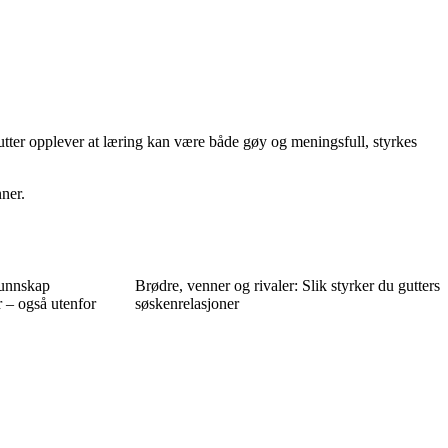
gutter opplever at læring kan være både gøy og meningsfull, styrkes
nner.
kunnskap
Brødre, venner og rivaler: Slik styrker du gutters
 – også utenfor
søskenrelasjoner