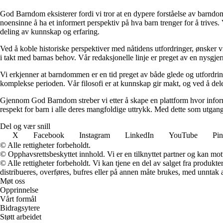
God Barndom eksisterer fordi vi tror at en dypere forståelse av barndom 
noensinne å ha et informert perspektiv på hva barn trenger for å trives. 
deling av kunnskap og erfaring.
Ved å koble historiske perspektiver med nåtidens utfordringer, ønsker v
i takt med barnas behov. Vår redaksjonelle linje er preget av en nysgjerr
Vi erkjenner at barndommen er en tid preget av både glede og utfordrin
komplekse perioden. Vår filosofi er at kunnskap gir makt, og ved å dele
Gjennom God Barndom streber vi etter å skape en plattform hvor inform
respekt for barn i alle deres mangfoldige uttrykk. Med dette som utgangsp
Del og vær snill
X
Facebook
Instagram
LinkedIn
YouTube
Pin
© Alle rettigheter forbeholdt.
© Opphavsrettsbeskyttet innhold. Vi er en tilknyttet partner og kan motta
© Alle rettigheter forbeholdt. Vi kan tjene en del av salget fra produk
distribueres, overføres, bufres eller på annen måte brukes, med unntak av
Møt oss
Opprinnelse
Vårt formål
Bidragsytere
Støtt arbeidet