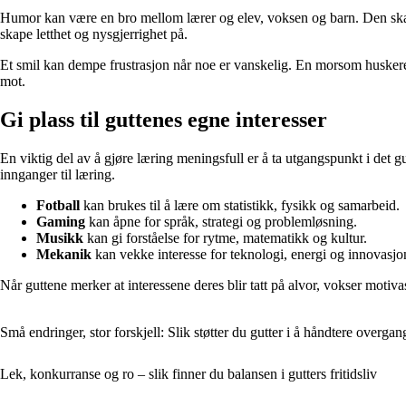
Humor kan være en bro mellom lærer og elev, voksen og barn. Den ska
skape letthet og nysgjerrighet på.
Et smil kan dempe frustrasjon når noe er vanskelig. En morsom huskeregel
mot.
Gi plass til guttenes egne interesser
En viktig del av å gjøre læring meningsfull er å ta utgangspunkt i det 
innganger til læring.
Fotball
kan brukes til å lære om statistikk, fysikk og samarbeid.
Gaming
kan åpne for språk, strategi og problemløsning.
Musikk
kan gi forståelse for rytme, matematikk og kultur.
Mekanik
kan vekke interesse for teknologi, energi og innovasjo
Når guttene merker at interessene deres blir tatt på alvor, vokser motiv
Små endringer, stor forskjell: Slik støtter du gutter i å håndtere overgan
Lek, konkurranse og ro – slik finner du balansen i gutters fritidsliv