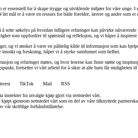
er essensiell for å skape trygge og utviklende miljøer for våre unge. I e
Vårt mål er å være en ressurs for både foreldre, lærere og andre som er e
i å sette søkelys på hvordan tidligere erfaringer kan påvirke nåværende 
ighet som oppfordrer til spørsmål og refleksjon, og vi håper å inspirere l
ger, og vi ønsker å være en pålitelig kilde til informasjon som kan hj
 innsikt og forskning, håper vi å styrke samfunnet som helhet.
asjon og erfaringer møtes, og hvor leserne kan finne støtte og inspira
unkt, fortsetter vi vårt arbeid for å sikre at alle barn får muligheten t
terest
TikTok
Mail
RSS
 inntekter fra utvalgte kjøp gjort via nettstedet vårt.
ter kjøpt gjennom nettstedet vårt som en del av våre tilknyttede partner
 vår skriftlige forhåndstillatelse.